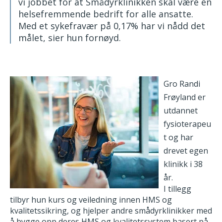
vi jobbet for at Smådyrklinikken skal være en
helsefremmende bedrift for alle ansatte.
Med et sykefravær på 0,17% har vi nådd det
målet, sier hun fornøyd.
Gro Randi
Frøyland er
utdannet
fysioterapeu
t og har
drevet egen
klinikk i 38
år.
I tillegg
tilbyr hun kurs og veiledning innen HMS og
kvalitetssikring, og hjelper andre smådyrklinikker med
å bygge opp deres HMS og kvalitetssystem basert på