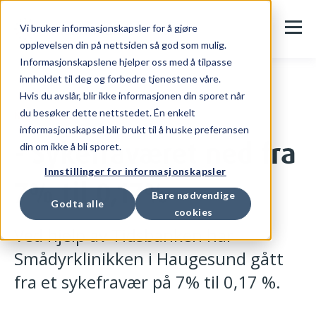
Vi bruker informasjonskapsler for å gjøre
opplevelsen din på nettsiden så god som mulig.
Informasjonskapslene hjelper oss med å tilpasse
innholdet til deg og forbedre tjenestene våre.
Hvis du avslår, blir ikke informasjonen din sporet når
du besøker dette nettstedet. Én enkelt
Kundehistorier
informasjonskapsel blir brukt til å huske preferansen
- Sykefraværet ned fra
din om ikke å bli sporet.
Innstillinger for informasjonskapsler
7% til 0,17%
Bare nødvendige
Godta alle
cookies
Ved hjelp av Tidsbanken har
Smådyrklinikken i Haugesund gått
fra et sykefravær på 7% til 0,17 %.