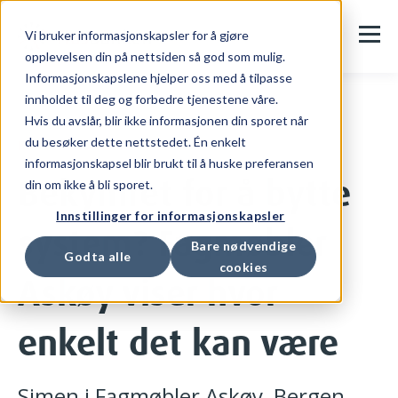
Vi bruker informasjonskapsler for å gjøre
opplevelsen din på nettsiden så god som mulig.
Informasjonskapslene hjelper oss med å tilpasse
innholdet til deg og forbedre tjenestene våre.
Hvis du avslår, blir ikke informasjonen din sporet når
du besøker dette nettstedet. Én enkelt
Kundehistorier
informasjonskapsel blir brukt til å huske preferansen
Bekymret for å bytte
din om ikke å bli sporet.
Innstillinger for informasjonskapsler
system? Fagmøbler
Bare nødvendige
Godta alle
cookies
Askøy viser hvor
enkelt det kan være
Simen i Fagmøbler Askøy, Bergen,