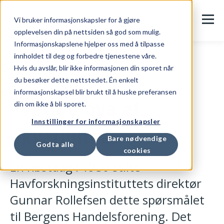
Vi bruker informasjonskapsler for å gjøre
opplevelsen din på nettsiden så god som mulig.
Informasjonskapslene hjelper oss med å tilpasse
innholdet til deg og forbedre tjenestene våre.
Hvis du avslår, blir ikke informasjonen din sporet når
du besøker dette nettstedet. Én enkelt
Kundehistorier
informasjonskapsel blir brukt til å huske preferansen
«Vet De hva et
din om ikke å bli sporet.
Innstillinger for informasjonskapsler
akvarium er?»
Bare nødvendige
Godta alle
cookies
En høstdag i 1950 stilte
Havforskningsinstituttets direktør
Gunnar Rollefsen dette spørsmålet
til Bergens Handelsforening. Det