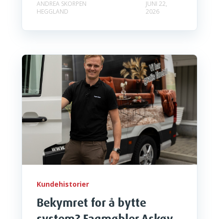
ANDREA SKORPEN
JUNI 22,
HEGGLAND
2026
Kundehistorier
Bekymret for å bytte
system? Fagmøbler Askøy