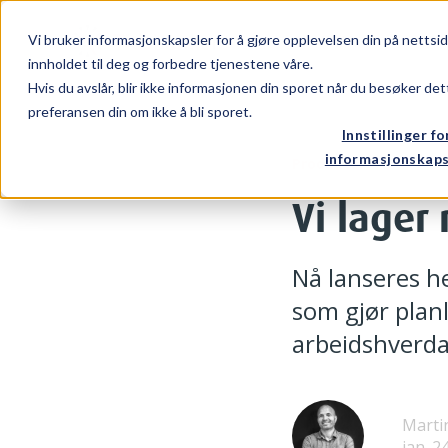
Vi bruker informasjonskapsler for å gjøre opplevelsen din på nettsi
BRANSJER
PRO
innholdet til deg og forbedre tjenestene våre.
Hvis du avslår, blir ikke informasjonen din sporet når du besøker det
preferansen din om ikke å bli sporet.
Innstillinger fo
informasjonskaps
Produkter
Vi lager 
Nå lanseres he
som gjør planl
arbeidshverda
Marti
jan. 2