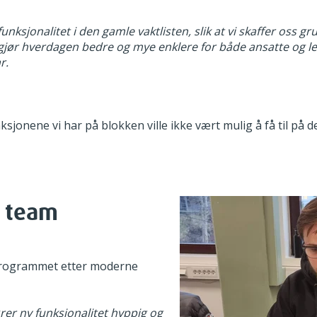
unksjonalitet i den gamle vaktlisten, slik at vi skaffer oss g
jør hverdagen bedre og mye enklere for både ansatte og led
ar
.
sjonene vi har på blokken ville ikke vært mulig å få til på 
g team
 programmet etter moderne
fører ny funksjonalitet hyppig og