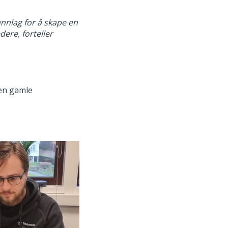
runnlag for å skape en
ere, forteller
den gamle