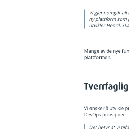
Vi gjennomgår all f
ny plattform som g
utvikler Henrik Sk
Mange av de nye funk
plattformen.
Tverrfagli
Vi ønsker å utvikle
DevOps prinsipper.
Det betyr at vi til