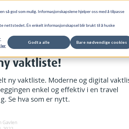
den så god som mulig. Informasjonskapslene hjelper oss med å tilpasse
DUKTER
PRISER
BLOGG
OM OSS
S
te nettstedet. Én enkelt informasjonskapsel blir brukt til å huske
r
Godta alle
Bare nødvendige cookies
ler
ny vaktliste!
lt ny vaktliste. Moderne og digital vaktli
eggingen enkel og effektiv i en travel
g. Se hva som er nytt.
n Gavlen
4, 2022