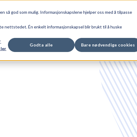
den så god som mulig. Informasjonskapslene hjelper oss med å tilpasse
DUKTER
PRISER
BLOGG
OM OSS
S
te nettstedet. Én enkelt informasjonskapsel blir brukt til å huske
r
Godta alle
Bare nødvendige cookies
ler